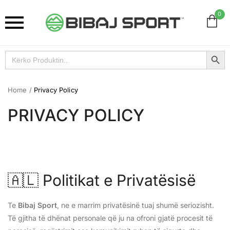
0
Search Button
Search
for:
Home
/
Privacy Policy
PRIVACY POLICY
🇦🇱 Politikat e Privatësisë
Te
Bibaj Sport
, ne e marrim privatësinë tuaj shumë seriozisht.
Të gjitha të dhënat personale që ju na ofroni gjatë procesit të