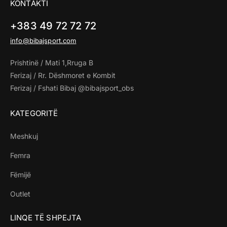
KONTAKTI
+383 49 72 72 72
info@bibajsport.com
Prishtinë / Mati 1,Rruga B
Ferizaj / Rr. Dëshmoret e Kombit
Ferizaj / Fshati Bibaj @bibajsport_obs
KATEGORITË
Meshkuj
Femra
Fëmijë
Outlet
LINQE TË SHPEJTA