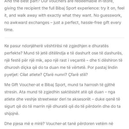
And the best part? Our vouchers are redeemable in-store,
giving the recipient the full Bibaj Sport experience: try it on, feel
it, and walk away with exactly what they want. No guesswork,
no awkward exchanges – just a perfect, hassle-free gift every
time.
Ke pasur ndonjëherë vështirësi në zgjedhjen e dhuratës
perfekte? Mund të jetë ditëlindja e të dashurit ose të dashurës,
një festë për një mik, apo një rast i veçantë – dhe ti dëshiron të
dhurosh diçka që do ta duan me të vërtetë. Por pastaj lindin
pyetjet: Cilat atlete? Çfarë numri? Çfarë stili?
Me Gift Voucher-at e Bibaj Sport, mund ta harrosh të gjithë
stresin. Ata mund të zgjedhin saktësisht atë që duan – nga
atlete dhe veshje streetwear deri te aksesorët – duke qenë të
sigurt që do të marrin një dhuratë që do të përdorin dhe do ta
shijojnë.
Dhe pjesa më e mirë? Voucher-at tanë përdoren vetëm në