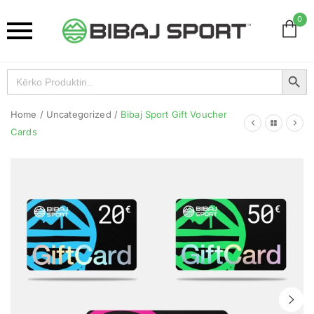
0
Search Button
Search
for:
Home
/
Uncategorized
/
Bibaj Sport Gift Voucher
Cards