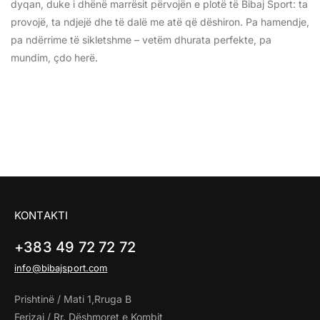
dyqan, duke i dhënë marrësit përvojën e plotë të Bibaj Sport: ta
provojë, ta ndjejë dhe të dalë me atë që dëshiron. Pa hamendje,
pa ndërrime të sikletshme – vetëm dhurata perfekte, pa
mundim, çdo herë.
KONTAKTI
+383 49 72 72 72
info@bibajsport.com
Prishtinë / Mati 1,Rruga B
Ferizaj / Rr. Dëshmoret e Kombit