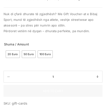
Nuk di çfarë dhurate të zgjedhësh? Me Gift Voucher-at e Bibaj
Sport, mund të zgjedhësh nga atlete, veshje streetwear apo
aksesorë – pa stres për numrin apo stilin.
Përdoret vetëm në dyqan – dhurata perfekte, pa mundim.
Shuma / Amount
20 Euro
50 Euro
100 Euro
ADD TO CART
gift-cards
SKU: